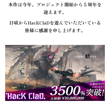
本作
は
今年、
プロジェクト開始から５
周年を
迎えま
す
。
日頃からHacKClaDを遊んでいただいている
皆様に感謝を申し上げます。