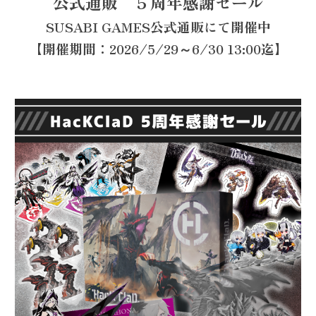
公式通販
５
周年感謝セール
SUSABI GAMES公式通販にて開催中
【開催期間：202
6
/5/29～6/30
13
:
00
迄】