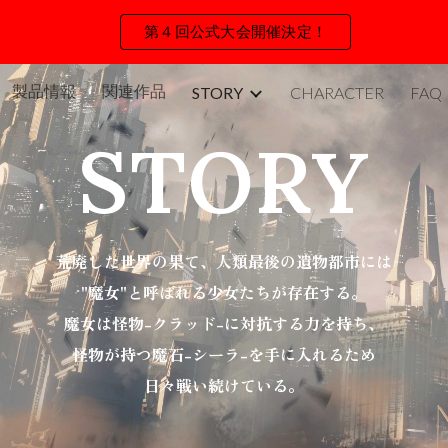
第４回公式大会開催決定！
ip to main content
Skip to navigat
製品情報
関連作品
STORY
CHARACTER
FAQ
STORY
荒廃した世界の果て、人類最後の遺物都市には
"魔女"と呼ばれる少女たちが存在する。
魔女は怪物-クラッド-に対抗する力を持ち、
怪物が持つ魔石-シーラ-を手に入れるため
日々戦い続けている。