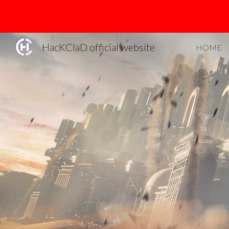
Sk
HacKClaD official website
HOME